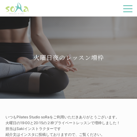
メニ
火曜日夜のレッスン増枠
いつもPilates Studio soRaをご利用いただきありがとうございます。
火曜日の19:00と20:15の２枠プライベートレッスンで増枠しました！
担当はSakiインストラクターです
紹介文はインスタに投稿しておりますので、ご覧ください。